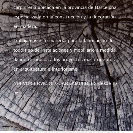
carpintería ubicada en la provincia de Barcelona,
especializada en la construcción y la decoración
en madera.
Trabajamos este material para la fabricación de
todo tipo de instalaciones y mobiliario a medida,
dando respuesta a los proyectos más exigentes
en arquitectura e interiorismo.
NUEVO SERVICIO: GUARDAMUEBLES desde 15
m³