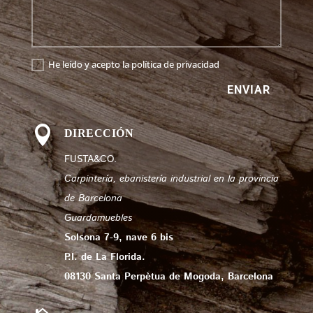
He leído y acepto la política de privacidad
ENVIAR

DIRECCIÓN
FUSTA&CO.
Carpintería, ebanistería industrial en la provincia
de Barcelona
Guardamuebles
Solsona 7-9, nave 6 bis
P.I. de La Florida.
08130 Santa Perpètua de Mogoda, Barcelona